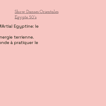
Show Danses Orientales
Egypte 50's
Artial Egyptine: le
ergie terrienne.
nde à pratiquer le