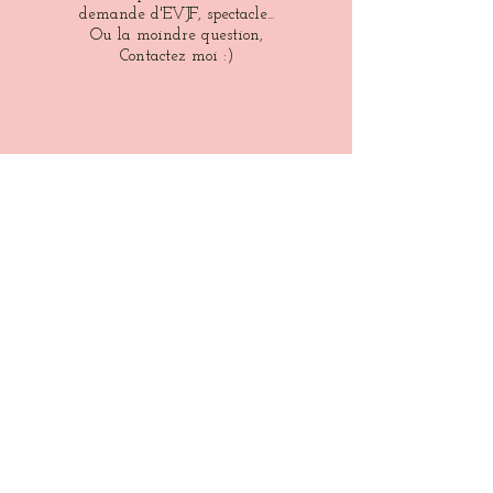
demande d'EVJF, spectacle...
Ou
la moindre question,
Contactez moi :)
Avec le plus grand
respect,
je vous souhaites une
Merveilleuse journée
Merci
A bientôt
Contact