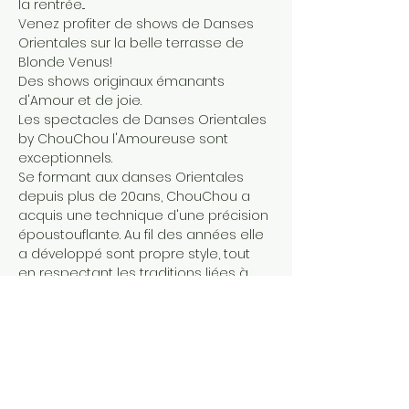
la rentrée...
Venez profiter de shows de Danses 
Orientales sur la belle terrasse de 
Blonde Venus!
Des shows originaux émanants 
d'Amour et de joie. 
Les spectacles de Danses Orientales 
by ChouChou l'Amoureuse sont 
exceptionnels. 
Se formant aux danses Orientales 
depuis plus de 20ans, ChouChou a 
acquis une technique d'une précision 
époustouflante. Au fil des années elle 
a développé sont propre style, tout 
en respectant les traditions liées à 
ces danses.
Au travers de celles ci elle exprime la 
douce force du féminin, teinté de 
second degrès.
Afficher plus