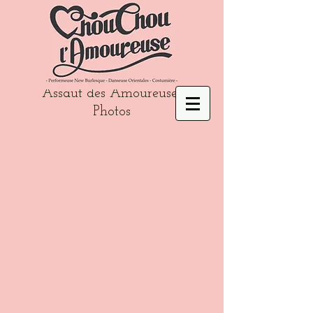
Assaut des Amoureuses
ludivine.B photographie
star
Photos
wars
burlesque
chouchoulamoureuse